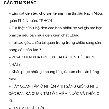
CÁC TIN KHÁC
» Lắp đặt đèn led cho sân tennis nhà thi đấu Rạch Miễu,
quận Phú Nhuận, TP.HCM
» Giá thật của 1 bộ đèn cao hơn nhiều so với giá mà bạn
phải trả nếu bạn mua đèn kém chất lượng
» Tại sao góc chiếu lại quan trọng trong chiếu sáng sân
bóng cỏ nhân tạo ?
» VÌ SAO ĐÈN PHA PROLUX LẠI LÀ ĐÈN TIẾT KIỆM
NHẤT?
» Khắc phục những khoảng tối giữa sân cho sân bóng
mini
» HÃY QUAN TÂM Ô NHIỄM ÁNH SÁNG GIỐNG NHƯ
CÁC BẠN ĐÃ QUAN TÂM Ô NHIỄM NƯỚC VÀ KHÔNG
KHÍ!!!
» TEST PHA CẦU LỒI