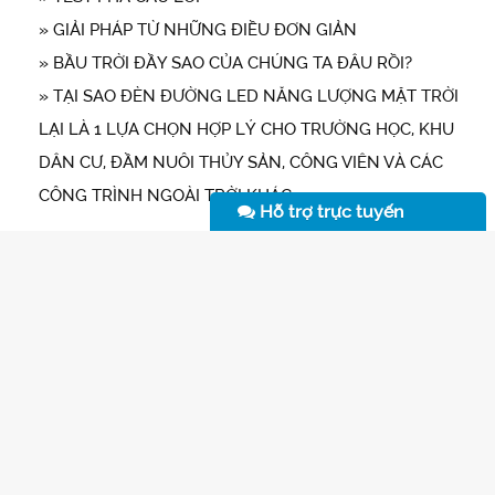
» GIẢI PHÁP TỪ NHỮNG ĐIỀU ĐƠN GIẢN
» BẦU TRỜI ĐẦY SAO CỦA CHÚNG TA ĐÂU RỒI?
» TẠI SAO ĐÈN ĐƯỜNG LED NĂNG LƯỢNG MẶT TRỜI
LẠI LÀ 1 LỰA CHỌN HỢP LÝ CHO TRƯỜNG HỌC, KHU
DÂN CƯ, ĐẦM NUÔI THỦY SẢN, CÔNG VIÊN VÀ CÁC
CÔNG TRÌNH NGOÀI TRỜI KHÁC
Hỗ trợ trực tuyến