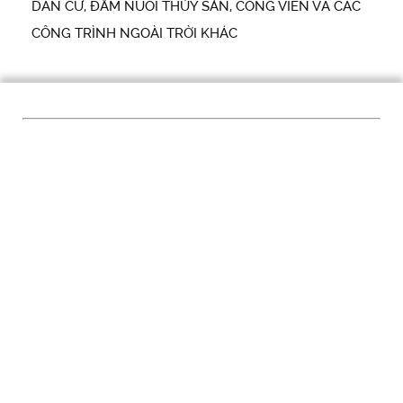
DÂN CƯ, ĐẦM NUÔI THỦY SẢN, CÔNG VIÊN VÀ CÁC
CÔNG TRÌNH NGOÀI TRỜI KHÁC