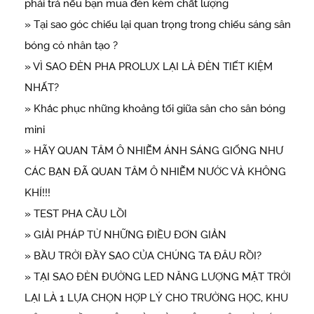
phải trả nếu bạn mua đèn kém chất lượng
» Tại sao góc chiếu lại quan trọng trong chiếu sáng sân
bóng cỏ nhân tạo ?
» VÌ SAO ĐÈN PHA PROLUX LẠI LÀ ĐÈN TIẾT KIỆM
NHẤT?
» Khắc phục những khoảng tối giữa sân cho sân bóng
mini
» HÃY QUAN TÂM Ô NHIỄM ÁNH SÁNG GIỐNG NHƯ
CÁC BẠN ĐÃ QUAN TÂM Ô NHIỄM NƯỚC VÀ KHÔNG
KHÍ!!!
» TEST PHA CẦU LỒI
» GIẢI PHÁP TỪ NHỮNG ĐIỀU ĐƠN GIẢN
» BẦU TRỜI ĐẦY SAO CỦA CHÚNG TA ĐÂU RỒI?
» TẠI SAO ĐÈN ĐƯỜNG LED NĂNG LƯỢNG MẶT TRỜI
LẠI LÀ 1 LỰA CHỌN HỢP LÝ CHO TRƯỜNG HỌC, KHU