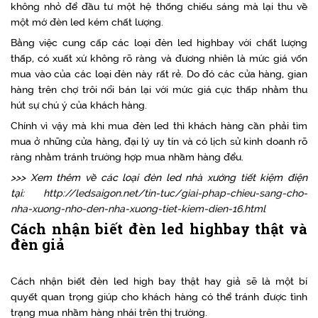
không nhỏ để đầu tư một hệ thống chiếu sáng mà lại thu về
một mớ đèn led kém chất lượng.
Bằng việc cung cấp các loại đèn led highbay với chất lượng
thấp, có xuất xứ không rõ ràng và đương nhiên là mức giá vốn
mua vào của các loại đèn này rất rẻ. Do đó các cửa hàng, gian
hàng trên chợ trôi nổi bán lại với mức giá cực thấp nhằm thu
hút sự chú ý của khách hàng.
Chính vì vậy mà khi mua đèn led thì khách hàng cần phải tìm
mua ở những cửa hàng, đại lý uy tín và có lịch sử kinh doanh rõ
ràng nhằm tránh trường hợp mua nhầm hàng đểu.
>>> Xem thêm về các loại đèn led nhà xưởng tiết kiệm điện
tại:
http://ledsaigon.net/tin-tuc/giai-phap-chieu-sang-cho-
nha-xuong-nho-den-nha-xuong-tiet-kiem-dien-16.html
Cách nhận biết đèn led highbay thật và
đèn giả
Cách nhận biết đèn led high bay thật hay giả sẽ là một bí
quyết quan trọng giúp cho khách hàng có thể tránh được tình
trạng mua nhầm hàng nhái trên thị trường.