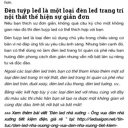
hơn.
Đèn tuýp led là một loại đèn led trang trí
nội thất thể hiện sự giản đơn
Nếu bạn thích sự đơn giản, không quá cầu kỳ cho một không
gian nào đó thì đèn tuýp led có thể thích hợp với bạn.
Đèn tuýp led là loại đèn sử dụng chủ yếu trong chiếu sáng cơ
bản vì nó đáp ứng tối ưu yêu cầu ánh sáng. Nhưng bên cạnh đó,
bạn có thể dùng nó làm đèn led trang trí quán cà phê nếu bạn
hướng đến phong cách đơn giản nhưng vẫn nỗi bật lên sự riêng
tư và độc đáo.
Ngoài các loại đèn led trên, bạn có thể tham khảo thêm một số
loại đèn led trang trí nội thất, đèn led trang trí quán cà phê như:
đèn led tròn, đuôi xoáy, đèn led cầu thang, đèn led tường. v.v...
Bằng việc kết hợp túy ý các loại đèn led với nhau, cùng với đầy
đủ màu sắc thì chắc hẳn bạn sẽ tạo ra được một không gian vô
cùng độc đáo, tinh tế, nổi bật và bắt mắt!
>>> Xem thêm bài viết "
Đèn led nhà xưởng - Ông vua đèn nhà
xưởng tiết kiệm điện, giá rẻ " tại: http://ledsaigon.net/tin-
tuc/den-led-nha-xuong-ong-vua-den-nha-xuong-tiet-kiem-