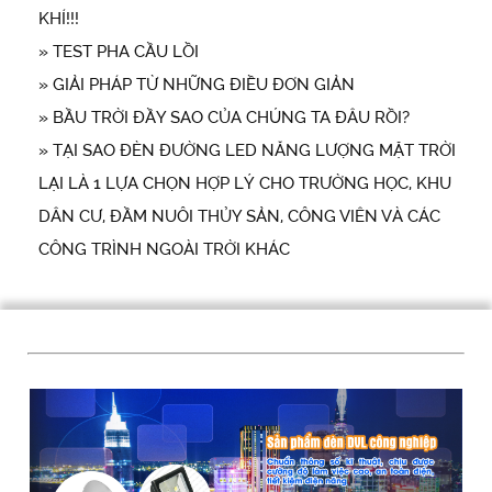
KHÍ!!!
» TEST PHA CẦU LỒI
» GIẢI PHÁP TỪ NHỮNG ĐIỀU ĐƠN GIẢN
» BẦU TRỜI ĐẦY SAO CỦA CHÚNG TA ĐÂU RỒI?
» TẠI SAO ĐÈN ĐƯỜNG LED NĂNG LƯỢNG MẶT TRỜI
LẠI LÀ 1 LỰA CHỌN HỢP LÝ CHO TRƯỜNG HỌC, KHU
DÂN CƯ, ĐẦM NUÔI THỦY SẢN, CÔNG VIÊN VÀ CÁC
CÔNG TRÌNH NGOÀI TRỜI KHÁC