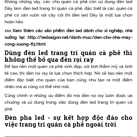
Không những vậy, các chủ quán cà phê còn sử dụng đèn led
Dây làm đèn led trang trí quán cà phê, đặc biệt là các quán cà
phê có sân vườn với cây cối thì đèn led Dây là một lựa chọn
hoàn hảo.
>>> Xem thêm các sản phẩm đèn led dành cho xí nghiệp, nhà
xưởng tại: http://ledsaigon.net/danh-muc/den-cho-nha-may-
cong-xuong-63.html
Dùng đèn led trang trí quán cà phê thì
không thể bỏ qua đèn rọi ray
Để tạo nên một quán cà phê xinh đẹp, với tính thẫm mỹ và tinh
tế cao, thì đèn rọi ray là lựa chọn thích hợp. Nó sẽ tạo nên một
điểm đặc biệt cho quán của bạn cũng như tạo ra một điểm
nhấn mà ai cũng có thể nhớ mãi.
Cũng chính vì những ưu điểm đó mà đèn rọi ray luôn được ưa
chuộng và sử dụng trong việc dùng đèn led trang trí quán cà
phê.
Đèn pha led - sự kết hợp độc đáo cho
việc trang trí quán cà phê ngoài trời