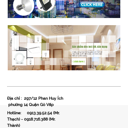
Địa chỉ : 297/12 Phan Huy Ích
Thiết kế Web Châu Á
phường 14 Quận Gò Vấp
Hotline: 0913.39.52.54 (Mr.
Thạch) - 0918.716.388 (Mr.
Thành)