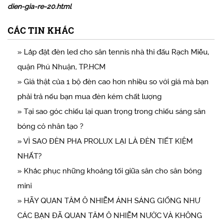
dien-gia-re-20.html
CÁC TIN KHÁC
» Lắp đặt đèn led cho sân tennis nhà thi đấu Rạch Miễu,
quận Phú Nhuận, TP.HCM
» Giá thật của 1 bộ đèn cao hơn nhiều so với giá mà bạn
phải trả nếu bạn mua đèn kém chất lượng
» Tại sao góc chiếu lại quan trọng trong chiếu sáng sân
bóng cỏ nhân tạo ?
» VÌ SAO ĐÈN PHA PROLUX LẠI LÀ ĐÈN TIẾT KIỆM
NHẤT?
» Khắc phục những khoảng tối giữa sân cho sân bóng
mini
» HÃY QUAN TÂM Ô NHIỄM ÁNH SÁNG GIỐNG NHƯ
CÁC BẠN ĐÃ QUAN TÂM Ô NHIỄM NƯỚC VÀ KHÔNG