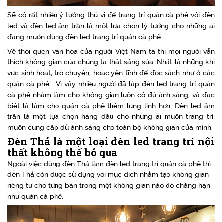
Sẽ có rất nhiều ý tưởng thú vị để trang trí quán cà phê với đèn
led và đèn led âm trần là một lựa chọn lý tưởng cho những ai
đang muốn dùng đèn led trang trí quán cà phê.
Về thói quen văn hóa của người Việt Nam ta thì mọi người vẫn
thích không gian của chúng ta thật sáng sủa. Nhất là những khi
vực sinh hoạt, trò chuyện, hoặc yên tĩnh để đọc sách như ở các
quán cà phê... Vì vậy nhiều người đã lắp đèn led trang trí quán
cà phê nhằm làm cho không gian luôn có đủ ánh sáng, và đặc
biệt là làm cho quán cà phê thêm lung linh hơn. Đèn led âm
trần là một lựa chọn hàng đầu cho những ai muốn trang trí,
muốn cung cấp đủ ánh sáng cho toàn bộ không gian của mình.
Đèn Thả là một loại đèn led trang trí nội
thất không thể bỏ qua
Ngoài việc dùng đèn Thả làm đèn led trang trí quán cà phê thì
đèn Thả còn được sử dụng với mục đích nhằm tạo không gian
riêng tư cho từng bàn trong một không gian nào đó chẳng hạn
như quán cà phê.