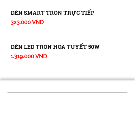
2.730.000 VND
ĐÈN NHÀ XE
1.625.000 VND
ĐÈN LED TRÒN CẢM BIẾN
317.000 VND
ĐÈN ÂM TRẦN HANSUENG 10W
236.000 VND
ĐÈN SMART TRÒN TRỰC TIẾP