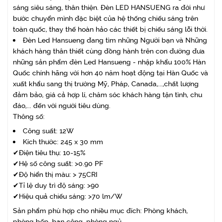
sáng siêu sáng, thân thiện. Đèn LED HANSUENG ra đời như
bước chuyển mình đặc biệt của hệ thống chiếu sáng trên
toàn quốc, thay thế hoàn hảo các thiết bị chiếu sáng lỗi thời.
Đèn Led Hansueng đang tìm những Người bạn và Những
khách hàng thân thiết cùng đồng hành trên con đường đưa
những sản phẩm đèn Led Hansueng - nhập khẩu 100% Hàn
Quốc chính hãng với hơn 40 năm hoạt động tại Hàn Quốc và
xuất khẩu sang thị trường Mỹ, Pháp, Canada,...,chất lượng
đảm bảo, giá cả hợp lí, chăm sóc khách hàng tận tình, chu
đáo,... đến với người tiêu dùng.
Thông số:
Công suất: 12W
Kích thước: 245 x 30 mm
✔Điện tiêu thụ: 10-15%
✔Hệ số công suất: >0.90 PF
✔Độ hiển thị màu: > 75CRI
✔Tỉ lệ duy trì độ sáng: >90
✔Hiệu quả chiếu sáng: >70 lm/W
Sản phẩm phù hợp cho nhiều mục đích: Phòng khách,
phòng bếp, ban công, phòng ngủ...