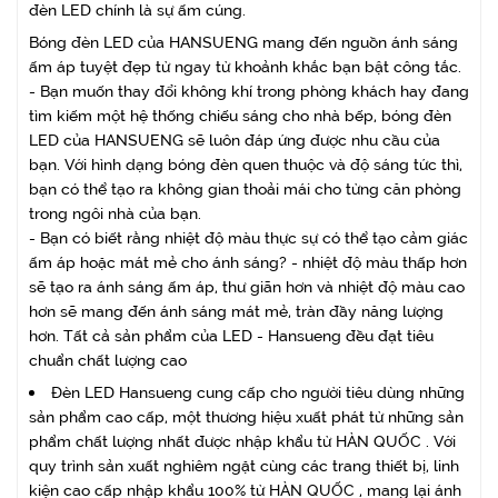
đèn LED chính là sự ấm cúng.
Bóng đèn LED của HANSUENG mang đến nguồn ánh sáng
ấm áp tuyệt đẹp từ ngay từ khoảnh khắc bạn bật công tắc.
- Bạn muốn thay đổi không khí trong phòng khách hay đang
tìm kiếm một hệ thống chiếu sáng cho nhà bếp, bóng đèn
LED của HANSUENG sẽ luôn đáp ứng được nhu cầu của
bạn. Với hình dạng bóng đèn quen thuộc và độ sáng tức thì,
bạn có thể tạo ra không gian thoải mái cho từng căn phòng
trong ngôi nhà của bạn.
- Bạn có biết rằng nhiệt độ màu thực sự có thể tạo cảm giác
ấm áp hoặc mát mẻ cho ánh sáng? - nhiệt độ màu thấp hơn
sẽ tạo ra ánh sáng ấm áp, thư giãn hơn và nhiệt độ màu cao
hơn sẽ mang đến ánh sáng mát mẻ, tràn đầy năng lượng
hơn. Tất cả sản phẩm của LED - Hansueng đều đạt tiêu
chuẩn chất lượng cao
Đèn LED Hansueng cung cấp cho người tiêu dùng những
sản phẩm cao cấp, một thương hiệu xuất phát từ những sản
phẩm chất lượng nhất được nhập khẩu từ HÀN QUỐC . Với
quy trình sản xuất nghiêm ngặt cùng các trang thiết bị, linh
kiện cao cấp nhập khẩu 100% từ HÀN QUỐC , mang lại ánh