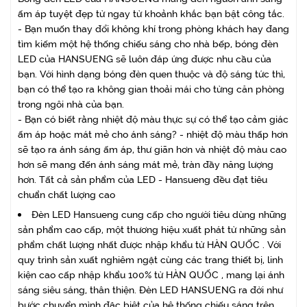
ấm áp tuyệt đẹp từ ngay từ khoảnh khắc bạn bật công tắc.
- Bạn muốn thay đổi không khí trong phòng khách hay đang
tìm kiếm một hệ thống chiếu sáng cho nhà bếp, bóng đèn
LED của HANSUENG sẽ luôn đáp ứng được nhu cầu của
bạn. Với hình dạng bóng đèn quen thuộc và độ sáng tức thì,
bạn có thể tạo ra không gian thoải mái cho từng căn phòng
trong ngôi nhà của bạn.
- Bạn có biết rằng nhiệt độ màu thực sự có thể tạo cảm giác
ấm áp hoặc mát mẻ cho ánh sáng? - nhiệt độ màu thấp hơn
sẽ tạo ra ánh sáng ấm áp, thư giãn hơn và nhiệt độ màu cao
hơn sẽ mang đến ánh sáng mát mẻ, tràn đầy năng lượng
hơn. Tất cả sản phẩm của LED - Hansueng đều đạt tiêu
chuẩn chất lượng cao
Đèn LED Hansueng cung cấp cho người tiêu dùng những
sản phẩm cao cấp, một thương hiệu xuất phát từ những sản
phẩm chất lượng nhất được nhập khẩu từ HÀN QUỐC . Với
quy trình sản xuất nghiêm ngặt cùng các trang thiết bị, linh
kiện cao cấp nhập khẩu 100% từ HÀN QUỐC , mang lại ánh
sáng siêu sáng, thân thiện. Đèn LED HANSUENG ra đời như
bước chuyển mình đặc biệt của hệ thống chiếu sáng trên