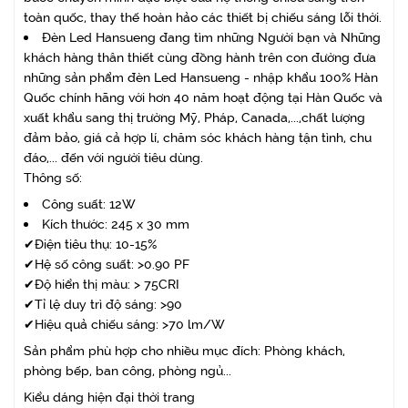
toàn quốc, thay thế hoàn hảo các thiết bị chiếu sáng lỗi thời.
Đèn Led Hansueng đang tìm những Người bạn và Những
khách hàng thân thiết cùng đồng hành trên con đường đưa
những sản phẩm đèn Led Hansueng - nhập khẩu 100% Hàn
Quốc chính hãng với hơn 40 năm hoạt động tại Hàn Quốc và
xuất khẩu sang thị trường Mỹ, Pháp, Canada,...,chất lượng
đảm bảo, giá cả hợp lí, chăm sóc khách hàng tận tình, chu
đáo,... đến với người tiêu dùng.
Thông số:
Công suất: 12W
Kích thước: 245 x 30 mm
✔Điện tiêu thụ: 10-15%
✔Hệ số công suất: >0.90 PF
✔Độ hiển thị màu: > 75CRI
✔Tỉ lệ duy trì độ sáng: >90
✔Hiệu quả chiếu sáng: >70 lm/W
Sản phẩm phù hợp cho nhiều mục đích: Phòng khách,
phòng bếp, ban công, phòng ngủ...
Kiểu dáng hiện đại thời trang