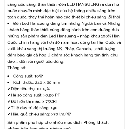
sáng siêu sáng, thân thiện. Đèn LED HANSUENG ra đời như
bước chuyển mình đặc biệt của hệ thống chiếu sáng trên
toàn quốc, thay thế hoàn hảo các thiết bị chiếu sáng lỗi thời.
Đèn Led Hansueng đang tìm những Người bạn và Những
khách hàng thân thiết cùng đồng hành trên con đường đưa
những sản phẩm đèn Led Hansueng - nhập khẩu 100% Hàn
Quốc chính hãng với hơn 40 năm hoạt động tại Hàn Quốc và
xuất khẩu sang thị trường Mỹ, Pháp, Canada,...,chất lượng
đảm bảo, giá cả hợp lí, chăm sóc khách hàng tận tình, chu
đáo,... đến với người tiêu dùng.
Thông số:
Công suất: 10W
Kích thước: 240 x 60 mm
✔Điện tiêu thụ: 10-15%
✔Hệ số công suất: >0.90 PF
✔Độ hiển thị màu: > 75CRI
✔Tỉ lệ duy trì độ sáng: >90
✔Hiệu quả chiếu sáng: >70 lm/W
Sản phẩm phù hợp cho nhiều mục đích: Phòng khách,
phòng bếp, ban công, phòng ngủ...