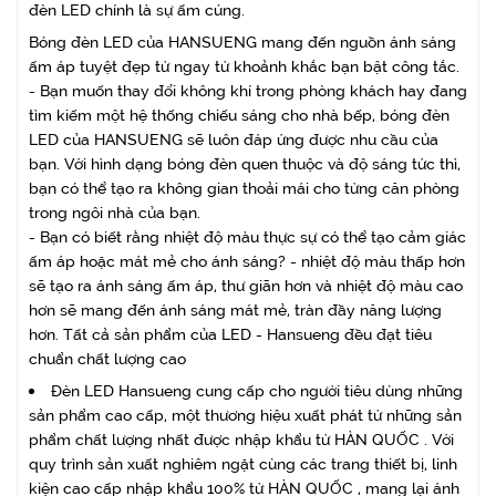
đèn LED chính là sự ấm cúng.
Bóng đèn LED của HANSUENG mang đến nguồn ánh sáng
ấm áp tuyệt đẹp từ ngay từ khoảnh khắc bạn bật công tắc.
- Bạn muốn thay đổi không khí trong phòng khách hay đang
tìm kiếm một hệ thống chiếu sáng cho nhà bếp, bóng đèn
LED của HANSUENG sẽ luôn đáp ứng được nhu cầu của
bạn. Với hình dạng bóng đèn quen thuộc và độ sáng tức thì,
bạn có thể tạo ra không gian thoải mái cho từng căn phòng
trong ngôi nhà của bạn.
- Bạn có biết rằng nhiệt độ màu thực sự có thể tạo cảm giác
ấm áp hoặc mát mẻ cho ánh sáng? - nhiệt độ màu thấp hơn
sẽ tạo ra ánh sáng ấm áp, thư giãn hơn và nhiệt độ màu cao
hơn sẽ mang đến ánh sáng mát mẻ, tràn đầy năng lượng
hơn. Tất cả sản phẩm của LED - Hansueng đều đạt tiêu
chuẩn chất lượng cao
Đèn LED Hansueng cung cấp cho người tiêu dùng những
sản phẩm cao cấp, một thương hiệu xuất phát từ những sản
phẩm chất lượng nhất được nhập khẩu từ HÀN QUỐC . Với
quy trình sản xuất nghiêm ngặt cùng các trang thiết bị, linh
kiện cao cấp nhập khẩu 100% từ HÀN QUỐC , mang lại ánh