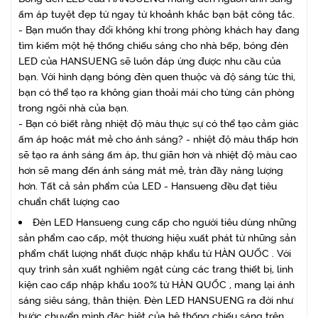
ấm áp tuyệt đẹp từ ngay từ khoảnh khắc bạn bật công tắc.
- Bạn muốn thay đổi không khí trong phòng khách hay đang
tìm kiếm một hệ thống chiếu sáng cho nhà bếp, bóng đèn
LED của HANSUENG sẽ luôn đáp ứng được nhu cầu của
bạn. Với hình dạng bóng đèn quen thuộc và độ sáng tức thì,
bạn có thể tạo ra không gian thoải mái cho từng căn phòng
trong ngôi nhà của bạn.
- Bạn có biết rằng nhiệt độ màu thực sự có thể tạo cảm giác
ấm áp hoặc mát mẻ cho ánh sáng? - nhiệt độ màu thấp hơn
sẽ tạo ra ánh sáng ấm áp, thư giãn hơn và nhiệt độ màu cao
hơn sẽ mang đến ánh sáng mát mẻ, tràn đầy năng lượng
hơn. Tất cả sản phẩm của LED - Hansueng đều đạt tiêu
chuẩn chất lượng cao
Đèn LED Hansueng cung cấp cho người tiêu dùng những
sản phẩm cao cấp, một thương hiệu xuất phát từ những sản
phẩm chất lượng nhất được nhập khẩu từ HÀN QUỐC . Với
quy trình sản xuất nghiêm ngặt cùng các trang thiết bị, linh
kiện cao cấp nhập khẩu 100% từ HÀN QUỐC , mang lại ánh
sáng siêu sáng, thân thiện. Đèn LED HANSUENG ra đời như
bước chuyển mình đặc biệt của hệ thống chiếu sáng trên