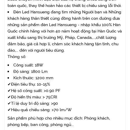
toàn quốc, thay thế hoàn hảo các thiết bị chiếu sáng lỗi thời.
Đèn Led Hansueng đang tìm những Người bạn và Những
khách hàng thân thiết cùng đồng hành trên con đường đưa
những sản phẩm đèn Led Hansueng - nhập khẩu 100% Hàn
Quốc chính hãng với hơn 40 năm hoạt động tại Hàn Quốc và
xuất khẩu sang thị trường Mỹ, Pháp, Canada,...,chất lượng
đảm bảo, giá cả hợp lí, chăm sóc khách hàng tận tình, chu
đáo,... đến với người tiêu dùng.
Thông số:
Công suất: 18W
Độ sáng: 1800 Lm
Kích thước: 1200 mm
✔Điện tiêu thụ: 10-15%
✔Hệ số công suất: >0.90 PF
✔Độ hiển thị màu: > 75CRI
✔Tỉ lệ duy trì độ sáng: >90
✔Hiệu quả chiếu sáng: >70 lm/W
Sản phẩm phù hợp cho nhiều mục đích: Phòng khách,
phòng bếp, ban công, phòng ngủ...