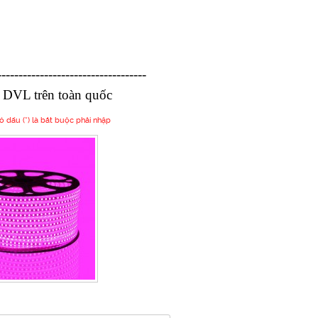
-----------------------------------
 DVL trên toàn quốc
dấu (*) là bắt buộc phải nhập