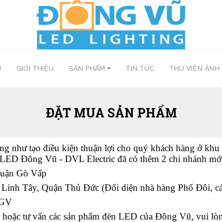
Ủ
GIỚI THIỆU
SẢN PHẨM
TIN TỨC
THƯ VIỆN ẢNH
ĐẶT MUA SẢN PHẨM
 như tạo điều kiện thuận lợi cho quý khách hàng ở khu v
 LED Đông Vũ - DVL Electric đã có thêm 2 chi nhánh mới
Quận Gò Vấp
inh Tây, Quận Thủ Đức (Đối diện nhà hàng Phố Đôi, cá
 GV
hoặc tư vấn các sản phẩm đèn LED của Đông Vũ, vui lòng l