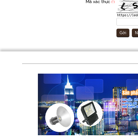
Mã xác thực
(*)
Gởi
N