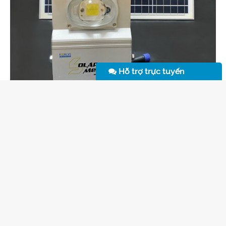
Hỗ trợ trực tuyến
ĐÈN NĂNG LƯỢNG MẶT TRỜI PROLUX 18W
2.500.000 VND
CÁC THÔNG TIN HỮU ÍCH DÀNH CHO SÂN
BÓNG