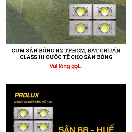
CỤM SÂN BÓNG H2 TP.HCM, ĐẠT CHUẨN
CLASS III QUỐC TẾ CHO SÂN BÓNG
Vui lòng gọi...